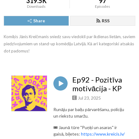
319.5K
97
Downloads
Episodes
Share
RSS
Komiķis Jānis Kreičmanis sniedz savu viedokli par ikdienas lietām, saviem 
piedzīvojumiem un stand-up komēdiju Latvijā. Kā arī kategoriski atsakās 
dot padomus!
Ep92 - Pozitīva
motivācija - KP
Jul 23, 2025
Runāju par baiļu pārvarēšanu, policiju
un riekstu smaržu.
🎟️ Jaunā tūre "Puņķi un asaras" ir
gaisā, biļetes:
https://www.kreicis.lv/