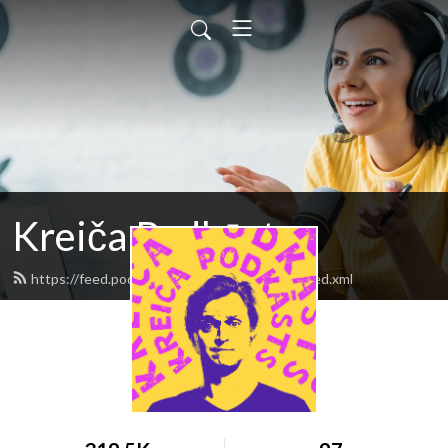
Kreiča Podkāsts
https://feed.podbean.com/kreicapodkasts/feed.xml