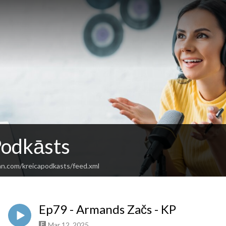
Podkāsts
an.com/kreicapodkasts/feed.xml
Ep79 - Armands Začs - KP
Mar 12, 2025