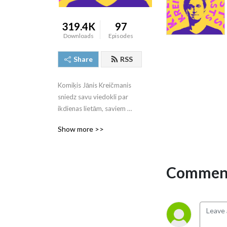
319.4K
97
Downloads
Episodes
Share
RSS
Komiķis Jānis Kreičmanis 
sniedz savu viedokli par 
ikdienas lietām, saviem 
piedzīvojumiem un stand-up 
Show more >>
komēdiju Latvijā. Kā arī 
kategoriski atsakās dot 
padomus!
Comment