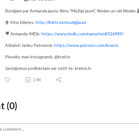
Runājam par Armanda jauno filmu "Mūžīgi jauni", filmām un vēl filmām 
🍿 Kino biļetes:
http://linktr.ee/muzigijauni
🎥 Armanda IMDb:
https://www.imdb.com/name/nm8326989/
Atbalsti Janku Patreonā:
https://www.patreon.com/kreicis
Pieseko man instagramā: @kreicis
Jautājumus podkāstam var sūtīt te: kreicis.lv
2.8K
 (0)